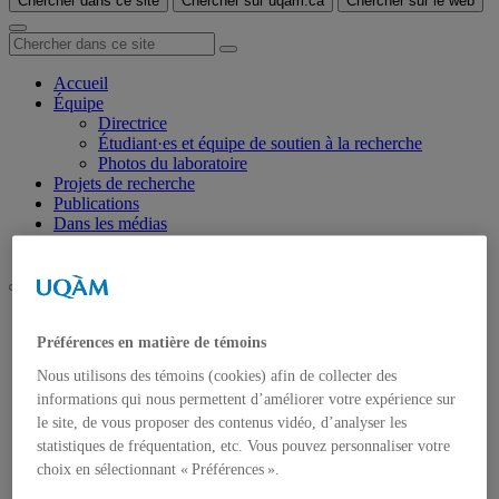
Chercher dans ce site
Chercher sur uqam.ca
Chercher sur le web
Accueil
Équipe
Directrice
Étudiant·es et équipe de soutien à la recherche
Photos du laboratoire
Projets de recherche
Publications
Dans les médias
Nous joindre
UQAM
Laboratoire de recherche sur les relations humains-animaux
Préférences en matière de témoins
Nous utilisons des témoins (cookies) afin de collecter des
en
fr
informations qui nous permettent d’améliorer votre expérience sur
le site, de vous proposer des contenus vidéo, d’analyser les
Accueil
statistiques de fréquentation, etc. Vous pouvez personnaliser votre
Équipe
choix en sélectionnant « Préférences ».
Directrice
Étudiant·es et équipe de soutien à la recherche