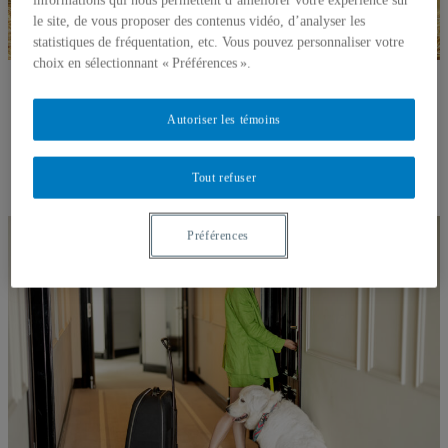
informations qui nous permettent d’améliorer votre expérience sur
le site, de vous proposer des contenus vidéo, d’analyser les
statistiques de fréquentation, etc. Vous pouvez personnaliser votre
choix en sélectionnant « Préférences ».
Les animaux de compagnie sont-ils des gages de
bonheur ? Des recherches apportent des bémols
Autoriser les témoins
The Conversation Canada
04 août 202
5
Tout refuser
Préférences