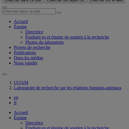
Chercher dans ce site
Chercher sur uqam.ca
Chercher sur le web
Accueil
Équipe
Directrice
Étudiant·es et équipe de soutien à la recherche
Photos du laboratoire
Projets de recherche
Publications
Dans les médias
Nous joindre
UQAM
Laboratoire de recherche sur les relations humains-animaux
en
fr
Accueil
Équipe
Directrice
Étudiant·es et équipe de soutien à la recherche